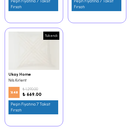
Peşin Fiyatına 7 Taksit
Peşin Fiyatına 7 Taksit
Fırsatı
Fırsatı
Tükendi
Ukay Home
Nils Kırlent
₺ 1,290.00
%
48
₺ 669.00
Peşin Fiyatına 7 Taksit
Fırsatı