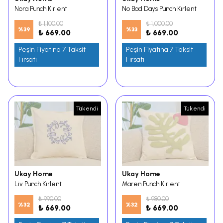
Nora Punch Kırlent
No Bad Days Punch Kırlent
₺ 1,100.00
₺ 1,000.00
%
39
%
33
₺ 669.00
₺ 669.00
Peşin Fiyatına 7 Taksit
Peşin Fiyatına 7 Taksit
Fırsatı
Fırsatı
Tükendi
Tükendi
Ukay Home
Ukay Home
Liv Punch Kırlent
Maren Punch Kırlent
₺ 990.00
₺ 980.00
%
32
%
32
₺ 669.00
₺ 669.00