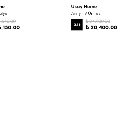
me
Ukay Home
alye
Anny TV Ünitesi
7,640.00
₺ 24,900.00
%
18
6,150.00
₺ 20,400.00