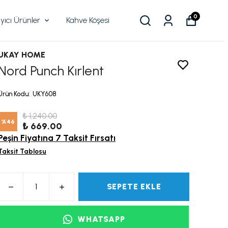
0
ıcı Ürünler
Kahve Köşesi
UKAY HOME
Nord Punch Kırlent
Ürün Kodu
:
UKY608
₺ 1,240.00
%
46
₺ 669.00
Peşin Fiyatına 7 Taksit Fırsatı
Taksit Tablosu
SEPETE EKLE
WHATSAPP