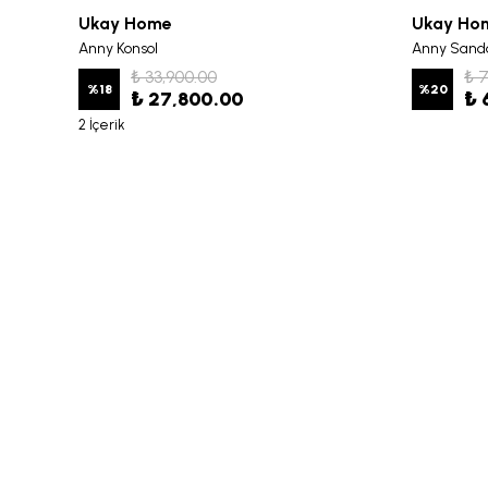
Ukay Home
Ukay Ho
Anny Konsol
Anny Sand
₺ 33,900.00
₺ 
%
18
%
20
₺ 27,800.00
₺ 
2 İçerik