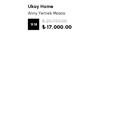
Ukay Home
Ukay 
Anny Yemek Masası
Anny Y
₺ 20,750.00
%
18
%
19
₺ 17,000.00