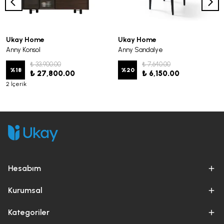
Ukay Home
Ukay Home
Anny Konsol
Anny Sandalye
₺ 33,900.00
₺ 7,640.00
%
18
%
20
₺ 27,800.00
₺ 6,150.00
2 İçerik
Hesabım
Kurumsal
Kategoriler