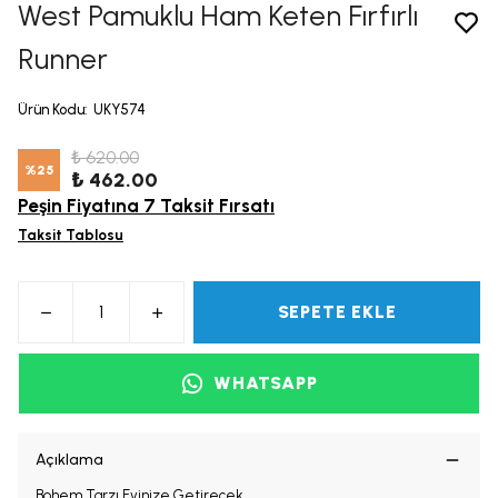
West Pamuklu Ham Keten Fırfırlı
Runner
Ürün Kodu
:
UKY574
₺ 620.00
%
25
₺ 462.00
Peşin Fiyatına 7 Taksit Fırsatı
Taksit Tablosu
SEPETE EKLE
WHATSAPP
Açıklama
Bohem Tarzı Evinize Getirecek.