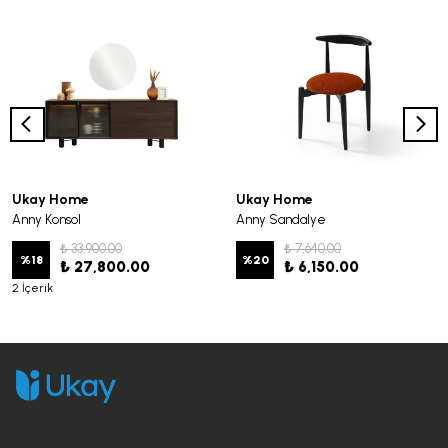
Ukay Home
Ukay Home
Anny Konsol
Anny Sandalye
₺ 33,900.00
₺ 7,640.00
%
18
%
20
₺ 27,800.00
₺ 6,150.00
2 İçerik