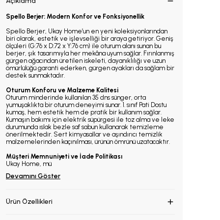
Açıklama
Spello Berjer: Modern Konfor ve Fonksiyonellik
Spello Berjer, Ukay Home’un en yeni koleksiyonlarından
biri olarak, estetik ve işlevselliği bir araya getiriyor. Geniş
ölçüleri (G:76 x D:72 x Y:76 cm) ile oturum alanı sunan bu
berjer, şık tasarımıyla her mekâna uyum sağlar. Fırınlanmış
gürgen ağacından üretilen iskeleti, dayanıklılığı ve uzun
ömürlülüğü garanti ederken, gürgen ayakları da sağlam bir
destek sunmaktadır.
Oturum Konforu ve Malzeme Kalitesi
Oturum minderinde kullanılan 35 dns sünger, orta
yumuşaklıkta bir oturum deneyimi sunar. 1. sınıf Pati Dostu
kumaş, hem estetik hem de pratik bir kullanım sağlar.
Kumaşın bakımı için elektrik süpürgesi ile toz alma ve leke
durumunda ıslak bezle saf sabun kullanarak temizleme
önerilmektedir. Sert kimyasallar ve aşındırıcı temizlik
malzemelerinden kaçınılması, ürünün ömrünü uzatacaktır.
Müşteri Memnuniyeti ve İade Politikası
Ukay Home, mü
Devamını Göster
Ürün Özellikleri