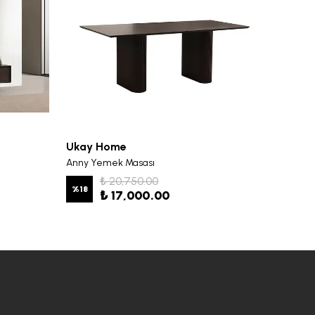
Ukay Home
Ukay 
Anny Yemek Masası
Anny Y
₺ 20,750.00
%
18
%
19
₺ 17,000.00