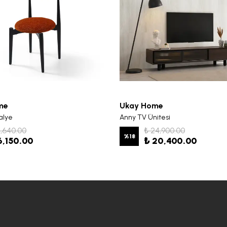
me
Ukay Home
alye
Anny TV Ünitesi
7,640.00
₺ 24,900.00
%
18
6,150.00
₺ 20,400.00