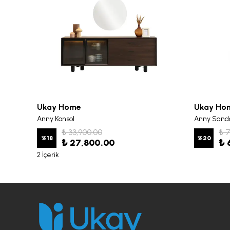
Ukay Home
Ukay Ho
Anny Konsol
Anny Sand
₺ 33,900.00
₺ 
%
18
%
20
₺ 27,800.00
₺ 
2 İçerik