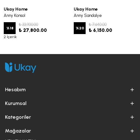
Ukay Home
Ukay Home
Anny Konsol
Anny Sandalye
₺ 33,900.00
₺ 7,640.00
%
18
%
20
₺ 27,800.00
₺ 6,150.00
2 İçerik
Hesabım
Kurumsal
Kategoriler
Mağazalar