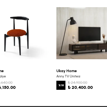
me
Ukay Home
alye
Anny TV Ünitesi
7,640.00
₺ 24,900.00
%
18
6,150.00
₺ 20,400.00