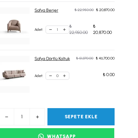
Sofya Berjer
₺ 22,950.00
₺ 20,870.00
₺
₺
Adet
:
22,950.00
20,870.00
Sofya Dörtlü Koltuk
₺ 51,370.00
₺ 46,700.00
₺ 0.00
Adet
:
SEPETE EKLE
WHATSAPP