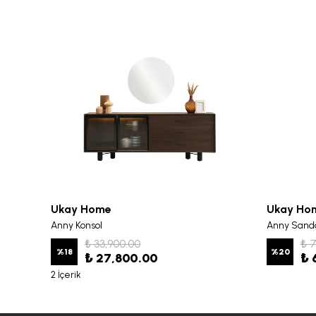
Ukay Home
Ukay Ho
Anny Konsol
Anny Sand
₺ 33,900.00
₺ 
%
18
%
20
₺ 27,800.00
₺ 
2 İçerik