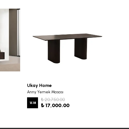
Ukay Home
Ukay 
Anny Yemek Masası
Anny Y
₺ 20,750.00
%
18
%
19
₺ 17,000.00