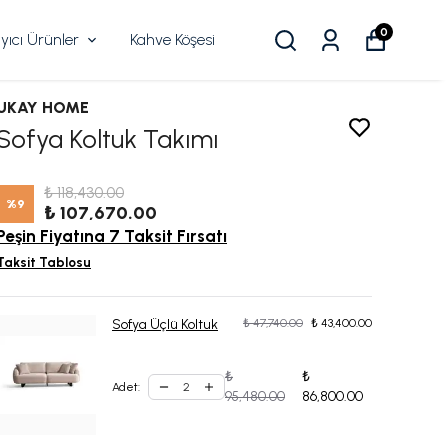
0
ıcı Ürünler
Kahve Köşesi
UKAY HOME
Sofya Koltuk Takımı
₺ 118,430.00
%
9
₺ 107,670.00
Peşin Fiyatına 7 Taksit Fırsatı
Taksit Tablosu
Sofya Üçlü Koltuk
₺ 47,740.00
₺ 43,400.00
₺
₺
Adet
:
95,480.00
86,800.00