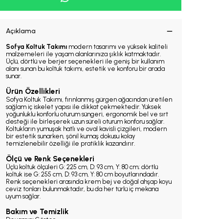
Açıklama
Sofya Koltuk Takımı
modern tasarımı ve yüksek kaliteli
malzemeleri ile yaşam alanlarınıza şıklık katmaktadır.
Üçlü, dörtlü ve berjer seçenekleri ile geniş bir kullanım
alanı sunan bu koltuk takımı, estetik ve konforu bir arada
sunar.
Ürün Özellikleri
Sofya Koltuk Takımı, fırınlanmış gürgen ağacından üretilen
sağlam iç iskelet yapısı ile dikkat çekmektedir. Yüksek
yoğunluklu konforlu oturum süngeri, ergonomik bel ve sırt
desteği ile birleşerek uzun süreli oturum konforu sağlar.
Koltukların yumuşak hatlı ve oval kavisli çizgileri, modern
bir estetik sunarken, şönil kumaş dokusu kolay
temizlenebilir özelliği ile pratiklik kazandırır.
Ölçü ve Renk Seçenekleri
Üçlü koltuk ölçüleri G: 225 cm, D: 93 cm, Y: 80 cm; dörtlü
koltuk ise G: 255 cm, D: 93 cm, Y: 80 cm boyutlarındadır.
Renk seçenekleri arasında krem bej ve doğal ahşap koyu
ceviz tonları bulunmaktadır, bu da her türlü iç mekana
uyum sağlar.
Bakım ve Temizlik