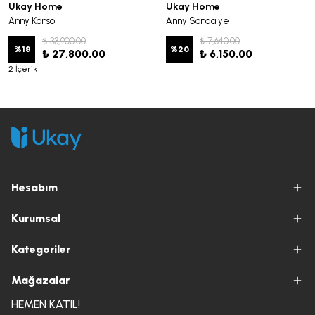
Ukay Home
Ukay Home
Anny Konsol
Anny Sandalye
₺ 33,900.00
₺ 7,640.00
%
18
%
20
₺ 27,800.00
₺ 6,150.00
2 İçerik
Hesabım
Kurumsal
Kategoriler
Mağazalar
HEMEN KATIL!