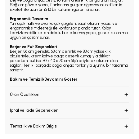
bej ve doğal ahşap ceviz tonlarıyla estetik bir görünüm sağlar.
Sağlam gövde yapısı, fırınlanmış gürgen ağacından üretilen iç
iskeleti ile uzun ömürlü bir kullanım garantisi sunar.
Ergonomik Tasarım
Yumuşak hatlı ve oval kolçak çizgileri, sabit oturum yapısı ve
ergonomik sırt desteği ile konforu ön planda tutar. Kolay
temizlenebilir keten dokulu bukle kumaş yapısı, günlük kullanıma
uygun bir çözüm sunar.
Berjer ve Puf Seçenekleri
Berjer, 86 cm genişlik, 68 cm derinlik ve 83 cm yükseklik
ölçüleriyle, krem kahve dalga desenli kumaşıyla dikkat
çekerken, puf ise 70 x 40 x 70 cm ölçüleriyle ek oturum alanı
sağlar. Her iki parça da doğal ahşap tonlarıyla uyumlu bir tasarıma
sahiptir.
Bakım ve Temizlik
Devamını Göster
Ürün Özellikleri
İptal ve İade Seçenekleri
Temizlik ve Bakım Bilgisi