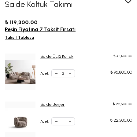
Salde Koltuk Takımı
₺ 119,300.00
Peşin Fiyatına 7 Taksit Fırsatı
Taksit Tablosu
Salde Üçlü Koltuk
₺ 48,400.00
₺ 96,800.00
Adet
:
Salde Berjer
₺ 22,500.00
₺ 22,500.00
Adet
: