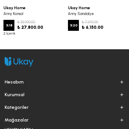
Ukay Home
Ukay Home
Anny Konsol
Anny Sandalye
₺ 33,900.00
₺ 7,640.00
%
18
%
20
₺ 27,800.00
₺ 6,150.00
2 İçerik
Hesabım
Kurumsal
Kategoriler
Mağazalar