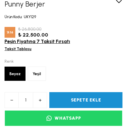
Punny Berjer
Ürün Kodu
:
UKY129
₺ 26,800.00
%
16
₺ 22,500.00
Peşin Fiyatına 7 Taksit Fırsatı
Taksit Tablosu
Renk
Beyaz
Yeşil
SEPETE EKLE
WHATSAPP