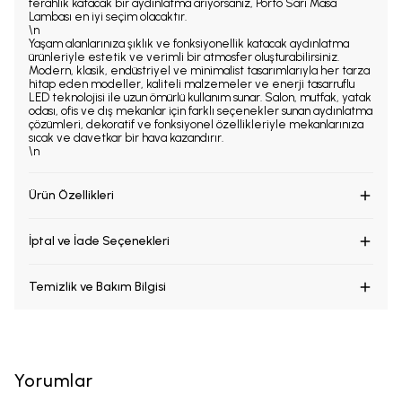
ferahlık katacak bir aydınlatma arıyorsanız, Porto Sarı Masa
Lambası en iyi seçim olacaktır.
\n
Yaşam alanlarınıza şıklık ve fonksiyonellik katacak aydınlatma
ürünleriyle estetik ve verimli bir atmosfer oluşturabilirsiniz.
Modern, klasik, endüstriyel ve minimalist tasarımlarıyla her tarza
hitap eden modeller, kaliteli malzemeler ve enerji tasarruflu
LED teknolojisi ile uzun ömürlü kullanım sunar. Salon, mutfak, yatak
odası, ofis ve dış mekanlar için farklı seçenekler sunan aydınlatma
çözümleri, dekoratif ve fonksiyonel özellikleriyle mekanlarınıza
sıcak ve davetkar bir hava kazandırır.
\n
Ürün Özellikleri
İptal ve İade Seçenekleri
Temizlik ve Bakım Bilgisi
Yorumlar