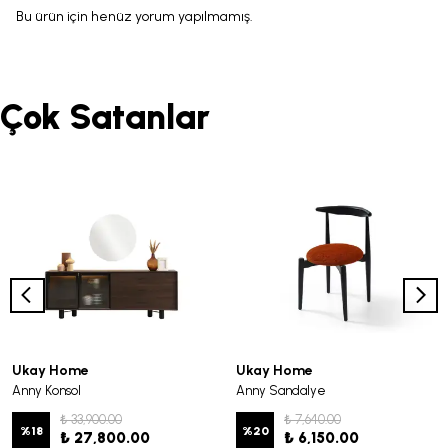
Bu ürün için henüz yorum yapılmamış.
Çok Satanlar
Ukay Home
Ukay Home
Anny Konsol
Anny Sandalye
₺ 33,900.00
₺ 7,640.00
%
18
%
20
₺ 27,800.00
₺ 6,150.00