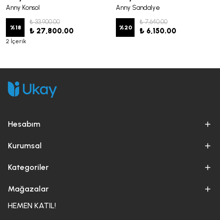
Anny Konsol
Anny Sandalye
₺ 33,900.00
₺ 7,640.00
%
18
%
20
₺ 27,800.00
₺ 6,150.00
2 İçerik
Hesabım
Kurumsal
Kategoriler
Mağazalar
HEMEN KATIL!