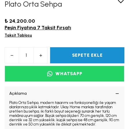
Plato Orta Sehpa
₺ 24,200.00
Peşin Fiyatına 7 Taksit Fırsatı
Taksit Tablosu
SEPETE EKLE
WHATSAPP
Açıklama
Plato Orta Sehpa, modern tasarımı ve fonksiyonelliği ile yaşam
alanlarınıza şıklık katmaktadır. Ukay Home markası tarafından
üretilen bu sehpa, iki farklı boyut seçeneği sunarak her türlü
mekâna uyum sağlar. Büyük sehpa ölçüleri 70 cm genişlik, 120 cm
derinlik ve 32 cm yükseklik; küçük sehpa ise 48 cm genişlik, 90 cm
derinlik ve 50 cm yükseklik ile dikkat çekmektedir.