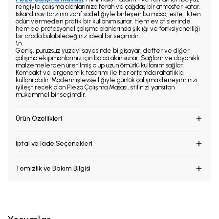
rengiyle çalışma alanlarınıza ferah ve çağdaş bir atmosfer katar.
İskandinav tarzının zarif sadeliğiyle birleşen bu masa, estetikten
ödün vermeden pratik bir kullanım sunar. Hem ev ofislerinde
hem de profesyonel çalışma alanlarında şıklığı ve fonksiyonelliği
bir arada bulabileceğiniz ideal bir seçimdir.
\n
Geniş, pürüzsüz yüzeyi sayesinde bilgisayar, defter ve diğer
çalışma ekipmanlarınız için bolca alan sunar. Sağlam ve dayanıklı
malzemelerden üretilmiş olup uzun ömürlü kullanım sağlar.
Kompakt ve ergonomik tasarımı ile her ortamda rahatlıkla
kullanılabilir. Modern işlevselliğiyle günlük çalışma deneyiminizi
iyileştirecek olan Pieza Çalışma Masası, stilinizi yansıtan
mükemmel bir seçimdir.
Ürün Özellikleri
İptal ve İade Seçenekleri
Temizlik ve Bakım Bilgisi