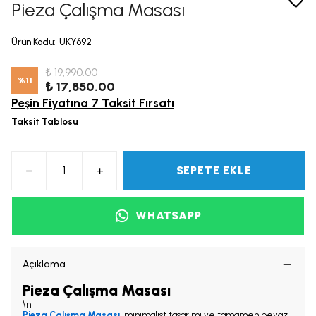
Pieza Çalışma Masası
Ürün Kodu
:
UKY692
₺ 19,990.00
%
11
₺ 17,850.00
Peşin Fiyatına 7 Taksit Fırsatı
Taksit Tablosu
SEPETE EKLE
WHATSAPP
Açıklama
Pieza Çalışma Masası
\n
Pieza Çalışma Masası
, minimalist tasarımı ve tamamen beyaz