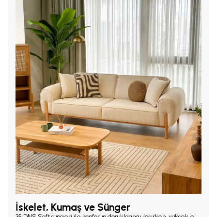
İskelet, Kumaş ve Sünger
35 DNS Soft süngeri ile konforun doruklarına ulaşırken, yüksek el