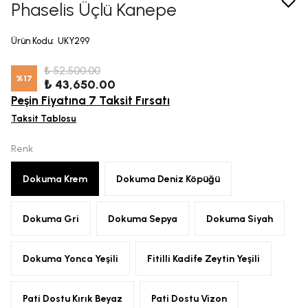
Phaselis Üçlü Kanepe
Ürün Kodu
:
UKY299
₺ 52,500.00
%
17
₺ 43,650.00
Peşin Fiyatına 7 Taksit Fırsatı
Taksit Tablosu
Renk
Dokuma Krem
Dokuma Deniz Köpüğü
Dokuma Gri
Dokuma Sepya
Dokuma Siyah
Dokuma Yonca Yeşili
Fitilli Kadife Zeytin Yeşili
Pati Dostu Kırık Beyaz
Pati Dostu Vizon