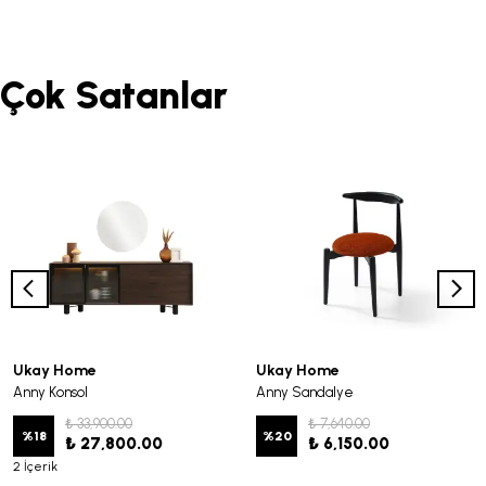
Çok Satanlar
Ukay Home
Ukay Home
Anny Konsol
Anny Sandalye
₺ 33,900.00
₺ 7,640.00
%
18
%
20
₺ 27,800.00
₺ 6,150.00
2 İçerik