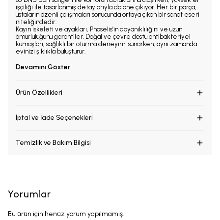
işçiliği ile tasarlanmış detaylarıyla da öne çıkıyor. Her bir parça,
ustaların özenli çalışmaları sonucunda ortaya çıkan bir sanat eseri
niteliğindedir.
Kayın iskeleti ve ayakları, Phaselis’in dayanıklılığını ve uzun
ömürlülüğünü garantiler. Doğal ve çevre dostu antibakteriyel
kumaşları, sağlıklı bir oturma deneyimi sunarken, aynı zamanda
evinizi şıklıkla buluşturur.
Devamını Göster
Ürün Özellikleri
İptal ve İade Seçenekleri
Temizlik ve Bakım Bilgisi
Yorumlar
Bu ürün için henüz yorum yapılmamış.