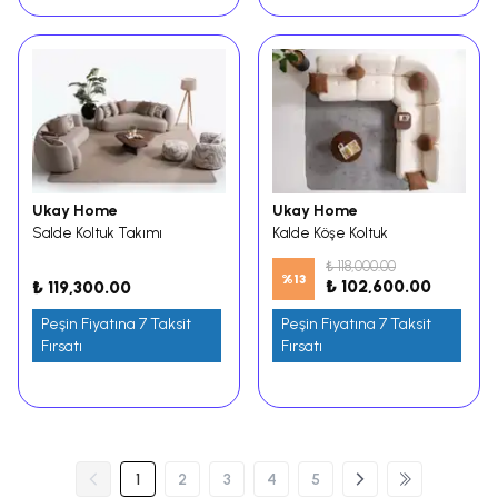
Ukay Home
Ukay Home
Salde Koltuk Takımı
Kalde Köşe Koltuk
₺ 118,000.00
%
13
₺ 102,600.00
₺ 119,300.00
Peşin Fiyatına 7 Taksit
Peşin Fiyatına 7 Taksit
Fırsatı
Fırsatı
1
2
3
4
5