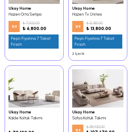
Ukay Home
Ukay Home
Hazen Orta Sehpa
Hazen Tv Ünitesi
₺ 7,500.00
₺ 15,180.00
%
9
%
9
₺ 6,800.00
₺ 13,800.00
Peşin Fiyatına 7 Taksit
Peşin Fiyatına 7 Taksit
Fırsatı
Fırsatı
2 İçerik
Ukay Home
Ukay Home
Kalde Koltuk Takımı
Sofya Koltuk Takımı
₺ 118,430.00
%
9