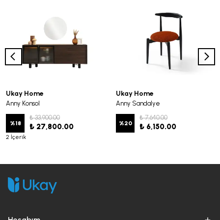
Ukay Home
Ukay Home
Anny Konsol
Anny Sandalye
₺ 33,900.00
₺ 7,640.00
%
18
%
20
₺ 27,800.00
₺ 6,150.00
2 İçerik
Hesabım