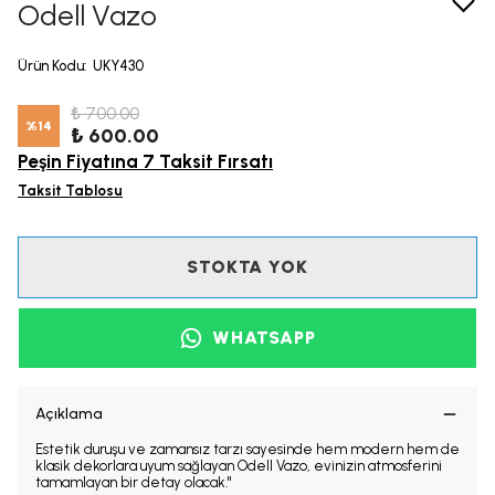
Odell Vazo
Ürün Kodu
:
UKY430
₺ 700.00
%
14
₺ 600.00
Peşin Fiyatına 7 Taksit Fırsatı
Taksit Tablosu
STOKTA YOK
WHATSAPP
Açıklama
Estetik duruşu ve zamansız tarzı sayesinde hem modern hem de
klasik dekorlara uyum sağlayan Odell Vazo, evinizin atmosferini
tamamlayan bir detay olacak."