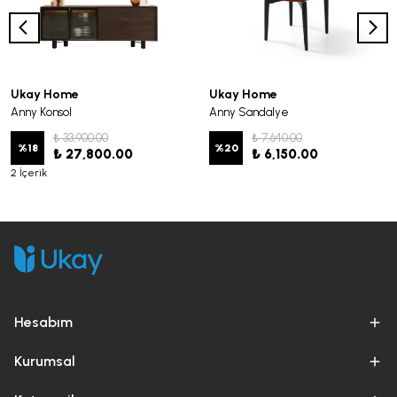
Ukay Home
Ukay Home
Anny Konsol
Anny Sandalye
₺ 33,900.00
₺ 7,640.00
%
18
%
20
₺ 27,800.00
₺ 6,150.00
2 İçerik
Hesabım
Kurumsal