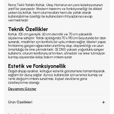
Noria Tekli Yataklı Koltuk, Ukay Home’un en yeni koleksiyonunun
zarif bir parçasıdır. Modern tasarımı ve fonksiyonelliği ile dikkat
çeken bu koltuk, hem oturma alanı hem de yatak olarak
kullanılabilme özelliği ile kullanıcıların ihtiyaçlarına cevap
vermektedir.
Teknik Özellikler
Koltuk, 105 cm genişlik, 60 cm derinlik ve 70 cm yükseklik
ölçülerine sahiptir. Yatak açıldığında 70 x 190 cm boyutunda bir alan
sunarak, misafirler için konforlu bir uyku imkanı sağlar. İskelet yapısı
fırınlanmış gürgen ağacından üretilmiş olup, dayanıklılığı ve uzun
ömürlülüğü ile öne çıkmaktadır. 32 DNS yüksek yoğunluklu sünger
kullanımı, oturum konforunu artırırken, silinebilir ve leke tutmayan
kumaşı sayesinde kolay bakım imkanı sunar.
Estetik ve Fonksiyonellik
Doğal ahşap ayaklar, koltuğun estetik görünümünü tamamlayarak
sağlam bir duruş sağlar. Ayrıca, kullanıcılar için ücretsiz kumaş ve
renk değişim imkanı sunulması, kişisel zevklere göre
özelleştirme olanağı
Devamını Göster
Ürün Özellikleri