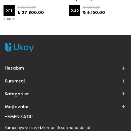
₺ 33,900.00
₺ 7,640.00
%
18
%
20
₺ 27,800.00
₺ 6,150.00
2 İçerik
Hesabım
Kurumsal
Kategoriler
Mağazalar
HEMEN KATIL!
Kampanya ve sürprizlerden ilk sen haberdar ol!