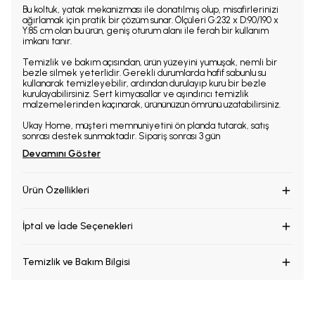
Bu koltuk, yatak mekanizması ile donatılmış olup, misafirlerinizi
ağırlamak için pratik bir çözüm sunar. Ölçüleri G:232 x D:90/190 x
Y:85 cm olan bu ürün, geniş oturum alanı ile ferah bir kullanım
imkanı tanır.
Temizlik ve bakım açısından, ürün yüzeyini yumuşak, nemli bir
bezle silmek yeterlidir. Gerekli durumlarda hafif sabunlu su
kullanarak temizleyebilir, ardından durulayıp kuru bir bezle
kurulayabilirsiniz. Sert kimyasallar ve aşındırıcı temizlik
malzemelerinden kaçınarak, ürününüzün ömrünü uzatabilirsiniz.
Ukay Home, müşteri memnuniyetini ön planda tutarak, satış
sonrası destek sunmaktadır. Sipariş sonrası 3 gün
Devamını Göster
Ürün Özellikleri
İptal ve İade Seçenekleri
Temizlik ve Bakım Bilgisi