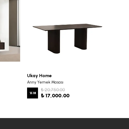
Ukay Home
Ukay 
Anny Yemek Masası
Anny Y
₺ 20,750.00
%
18
%
19
₺ 17,000.00