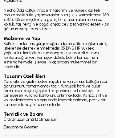
Açıklama
Necha Üçlü Koltuk, modern tasarımı ve yüksek kaliteli
malzemeleri ile yaşam alanlarınıza şıklık katmaktadır. 250
x 82 x 105 cm ölçüleriyle geniş bir oturum alanı sunan bu
koltuk, taş rengi ve doğal ahşap ceviz tonlarıyla estetik bir
görünüm sergilemektedir.
Malzeme ve Yapı
Koltuk, fırınlanmış gürgen ağacından üretilen sağlam bir iç
iskelet ile desteklenmektedir. 35 DNS HR yüksek
yoğunluklu konforlu oturum süngeri, uzun süreli oturum
konforu sağlarken, yumuşak dokulu bukle kumaş, hem
estetik hem de işlevsellik açısından mükemmel bir
seçimdir.
Tasarım Özellikleri
Yere sıfır ve gizli modern ayak mekanizması, koltuğun zarif
görünümünü tamamlamaktadır. Yumuşak hatlı ve bulut
formu oval kolçak çizgileri, ergonomik sırt desteği ile
birleşerek kullanıcı konforunu artırmaktadır. Ayrıca, sırt ve
kol mekanizmasının aynı anda kayarak açılması, pratik bir
kullanım deneyimi sunmaktadır.
Temizlik ve Bakım
Ürünün uzun ömürlü olması için
Devamını Göster