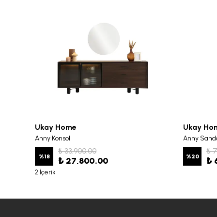
Ukay Home
Ukay Ho
Anny Konsol
Anny Sand
₺ 33,900.00
₺ 
%
18
%
20
₺ 27,800.00
₺ 
2 İçerik