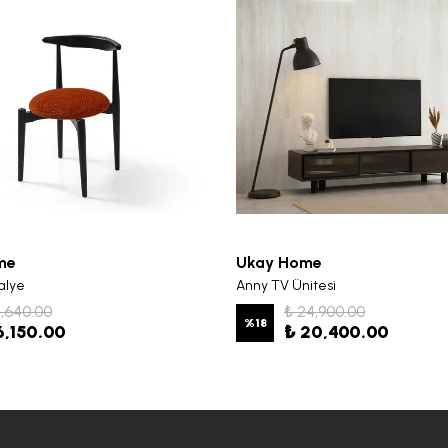
me
Ukay Home
alye
Anny TV Ünitesi
7,640.00
₺ 24,900.00
%
18
6,150.00
₺ 20,400.00