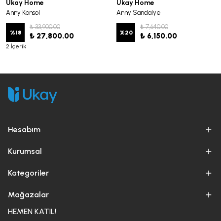
Ukay Home
Ukay Home
Anny Konsol
Anny Sandalye
₺ 33,900.00
₺ 7,640.00
%
18
%
20
₺ 27,800.00
₺ 6,150.00
2 İçerik
Hesabım
Kurumsal
Kategoriler
Mağazalar
HEMEN KATIL!