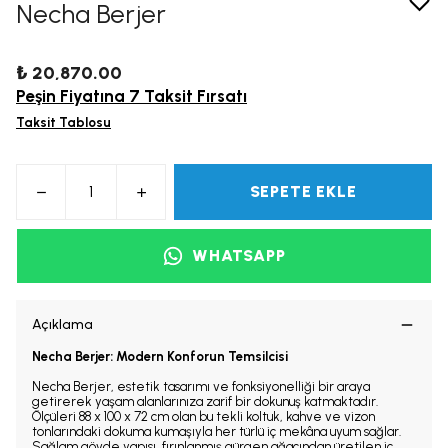
Necha Berjer
₺ 20,870.00
Peşin Fiyatına 7 Taksit Fırsatı
Taksit Tablosu
SEPETE EKLE
WHATSAPP
Açıklama
Necha Berjer: Modern Konforun Temsilcisi
Necha Berjer, estetik tasarımı ve fonksiyonelliği bir araya
getirerek yaşam alanlarınıza zarif bir dokunuş katmaktadır.
Ölçüleri 88 x 100 x 72 cm olan bu tekli koltuk, kahve ve vizon
tonlarındaki dokuma kumaşıyla her türlü iç mekâna uyum sağlar.
Sağlam gövde yapısı, fırınlanmış gürgen ağacından üretilen iç