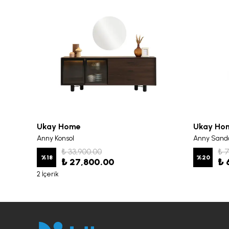
Ukay Home
Ukay Ho
Anny Konsol
Anny Sand
₺ 33,900.00
₺ 
%
18
%
20
₺ 27,800.00
₺ 
2 İçerik