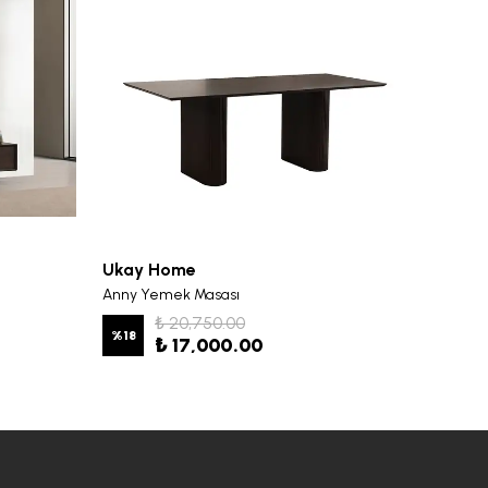
Ukay Home
Ukay 
Anny Yemek Masası
Anny Y
₺ 20,750.00
%
18
%
19
₺ 17,000.00