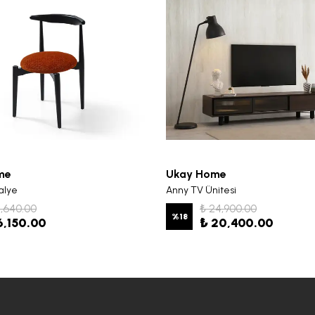
me
Ukay Home
alye
Anny TV Ünitesi
7,640.00
₺ 24,900.00
%
18
6,150.00
₺ 20,400.00