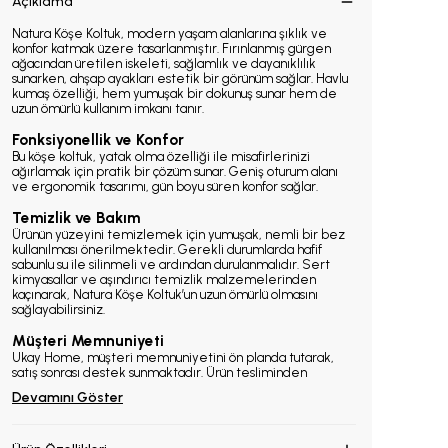
Açıklama
Natura Köşe Koltuk, modern yaşam alanlarına şıklık ve
konfor katmak üzere tasarlanmıştır. Fırınlanmış gürgen
ağacından üretilen iskeleti, sağlamlık ve dayanıklılık
sunarken, ahşap ayakları estetik bir görünüm sağlar. Havlu
kumaş özelliği, hem yumuşak bir dokunuş sunar hem de
uzun ömürlü kullanım imkanı tanır.
Fonksiyonellik ve Konfor
Bu köşe koltuk, yatak olma özelliği ile misafirlerinizi
ağırlamak için pratik bir çözüm sunar. Geniş oturum alanı
ve ergonomik tasarımı, gün boyu süren konfor sağlar.
Temizlik ve Bakım
Ürünün yüzeyini temizlemek için yumuşak, nemli bir bez
kullanılması önerilmektedir. Gerekli durumlarda hafif
sabunlu su ile silinmeli ve ardından durulanmalıdır. Sert
kimyasallar ve aşındırıcı temizlik malzemelerinden
kaçınarak, Natura Köşe Koltuk’un uzun ömürlü olmasını
sağlayabilirsiniz.
Müşteri Memnuniyeti
Ukay Home, müşteri memnuniyetini ön planda tutarak,
satış sonrası destek sunmaktadır. Ürün tesliminden
Devamını Göster