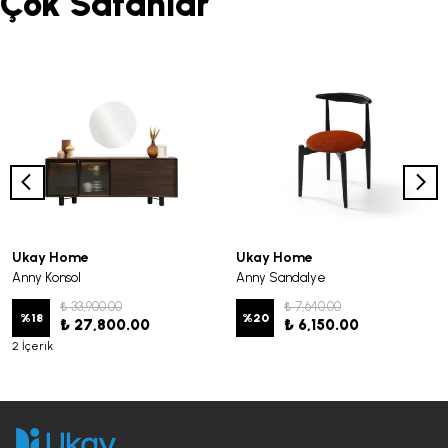
Çok Satanlar
Ukay Home
Ukay Home
Anny Konsol
Anny Sandalye
₺ 33,900.00
₺ 7,640.00
%
18
%
20
₺ 27,800.00
₺ 6,150.00
2 İçerik