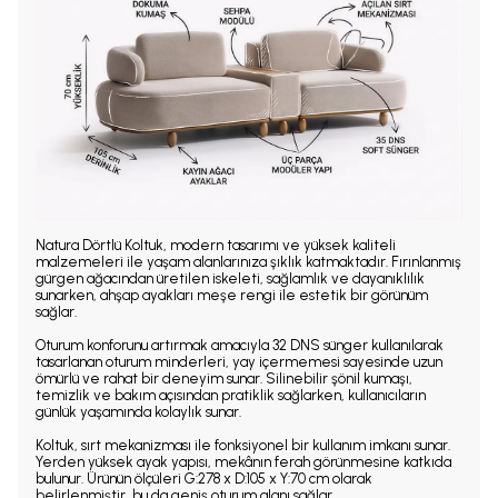
Natura Dörtlü Koltuk, modern tasarımı ve yüksek kaliteli
malzemeleri ile yaşam alanlarınıza şıklık katmaktadır. Fırınlanmış
gürgen ağacından üretilen iskeleti, sağlamlık ve dayanıklılık
sunarken, ahşap ayakları meşe rengi ile estetik bir görünüm
sağlar.
Oturum konforunu artırmak amacıyla 32 DNS sünger kullanılarak
tasarlanan oturum minderleri, yay içermemesi sayesinde uzun
ömürlü ve rahat bir deneyim sunar. Silinebilir şönil kumaşı,
temizlik ve bakım açısından pratiklik sağlarken, kullanıcıların
günlük yaşamında kolaylık sunar.
Koltuk, sırt mekanizması ile fonksiyonel bir kullanım imkanı sunar.
Yerden yüksek ayak yapısı, mekânın ferah görünmesine katkıda
bulunur. Ürünün ölçüleri G:278 x D:105 x Y:70 cm olarak
belirlenmiştir, bu da geniş oturum alanı sağlar.