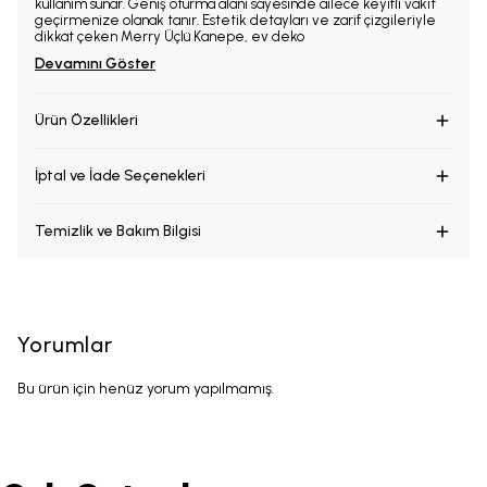
kullanım sunar.
Geniş oturma alanı sayesinde ailece keyifli vakit
geçirmenize olanak tanır.
Estetik detayları ve zarif çizgileriyle
dikkat çeken Merry Üçlü Kanepe, ev deko
Devamını Göster
Ürün Özellikleri
İptal ve İade Seçenekleri
Temizlik ve Bakım Bilgisi
Yorumlar
Bu ürün için henüz yorum yapılmamış.