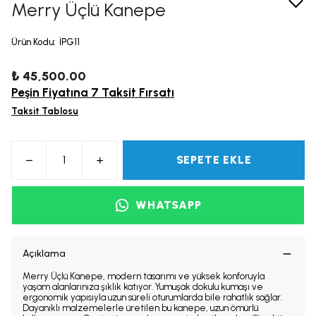
Merry Üçlü Kanepe
Ürün Kodu
:
İPG11
₺ 45,500.00
Peşin Fiyatına 7 Taksit Fırsatı
Taksit Tablosu
SEPETE EKLE
WHATSAPP
Açıklama
Merry Üçlü Kanepe, modern tasarımı ve yüksek konforuyla
yaşam alanlarınıza şıklık katıyor.
Yumuşak dokulu kumaşı ve
ergonomik yapısıyla uzun süreli oturumlarda bile rahatlık sağlar.
Dayanıklı malzemelerle üretilen bu kanepe, uzun ömürlü