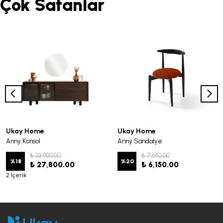
Çok Satanlar
Ukay Home
Ukay Home
Anny Konsol
Anny Sandalye
₺ 33,900.00
₺ 7,640.00
%
18
%
20
₺ 27,800.00
₺ 6,150.00
2 İçerik