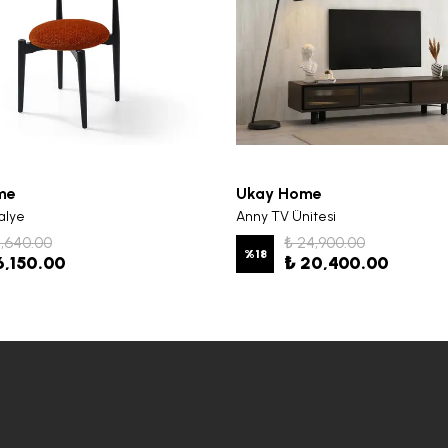
me
Ukay Home
alye
Anny TV Ünitesi
7,640.00
₺ 24,900.00
%
18
6,150.00
₺ 20,400.00