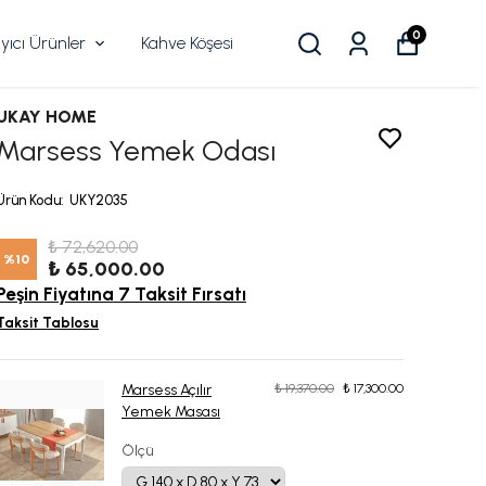
0
ıcı Ürünler
Kahve Köşesi
UKAY HOME
Marsess Yemek Odası
Ürün Kodu
:
UKY2035
₺ 72,620.00
%
10
₺ 65,000.00
Peşin Fiyatına 7 Taksit Fırsatı
Taksit Tablosu
Marsess Açılır
₺ 19,370.00
₺ 17,300.00
Yemek Masası
Ölçü