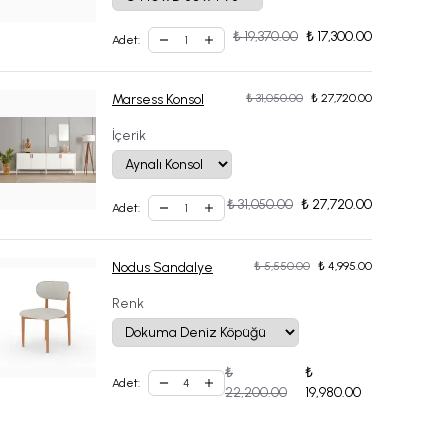
₺ 19,370.00
₺ 17,300.00
Adet
:
Marsess Konsol
₺ 31,050.00
₺ 27,720.00
İçerik
₺ 31,050.00
₺ 27,720.00
Adet
:
Nodus Sandalye
₺ 5,550.00
₺ 4,995.00
Renk
₺
₺
Adet
:
22,200.00
19,980.00