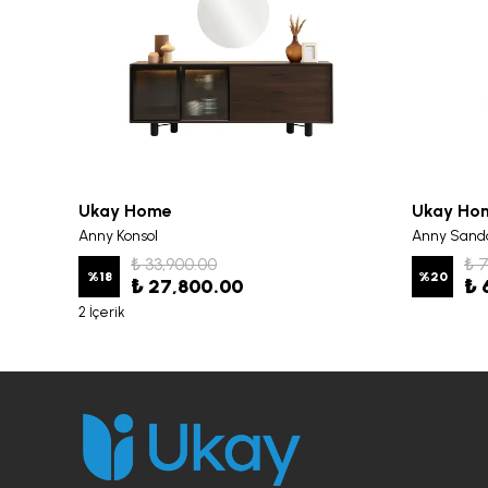
Ukay Home
Ukay Ho
Anny Konsol
Anny Sand
₺ 33,900.00
₺ 
%
18
%
20
₺ 27,800.00
₺ 
2 İçerik