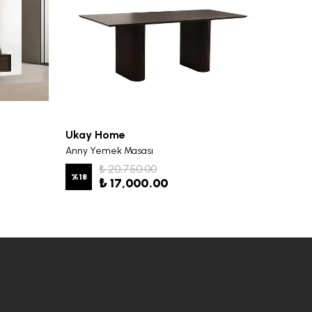
Ukay Home
Ukay 
Anny Yemek Masası
Anny Y
₺ 20,750.00
%
18
%
19
₺ 17,000.00