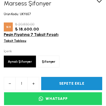
Marsess Şifonyer
Ürün Kodu
:
UKY657
₺ 20,830.00
%
11
₺ 18,600.00
Peşin Fiyatına 7 Taksit Fırsatı
Taksit Tablosu
İçerik
Aynalı Şifonyer
Şifonyer
SEPETE EKLE
WHATSAPP