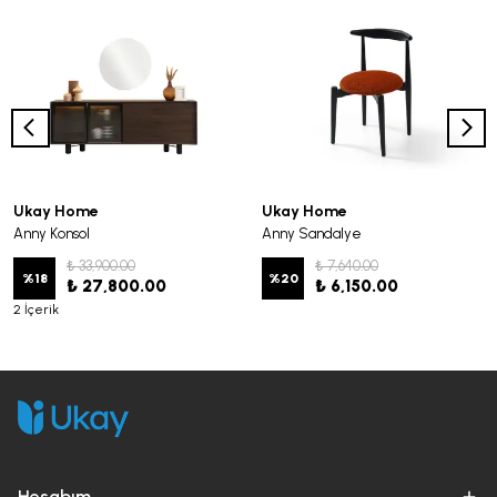
Ukay Home
Ukay Home
Anny Konsol
Anny Sandalye
₺ 33,900.00
₺ 7,640.00
%
18
%
20
₺ 27,800.00
₺ 6,150.00
2 İçerik
Hesabım