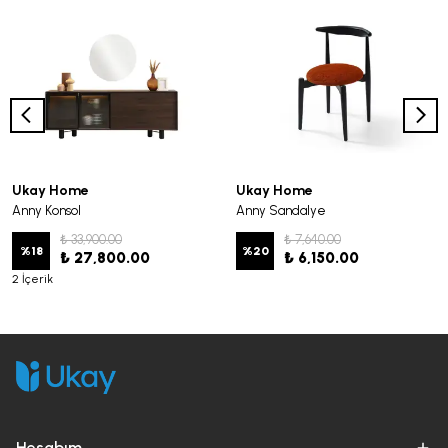
Ukay Home
Ukay Home
Anny Konsol
Anny Sandalye
₺ 33,900.00
₺ 7,640.00
%
18
%
20
₺ 27,800.00
₺ 6,150.00
2 İçerik
Hesabım