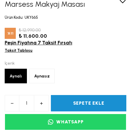
Marsess Makyaj Masası
Ürün Kodu
:
UKY665
₺ 12,990.00
%
11
₺ 11,600.00
Peşin Fiyatına 7 Taksit Fırsatı
Taksit Tablosu
İçerik
Aynalı
Aynasız
SEPETE EKLE
WHATSAPP