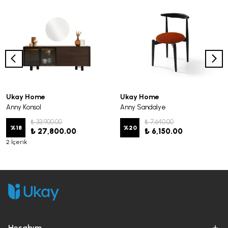
Ukay Home
Ukay Home
Anny Konsol
Anny Sandalye
₺ 33,900.00
₺ 7,640.00
%
18
%
20
₺ 27,800.00
₺ 6,150.00
2 İçerik
Hesabım