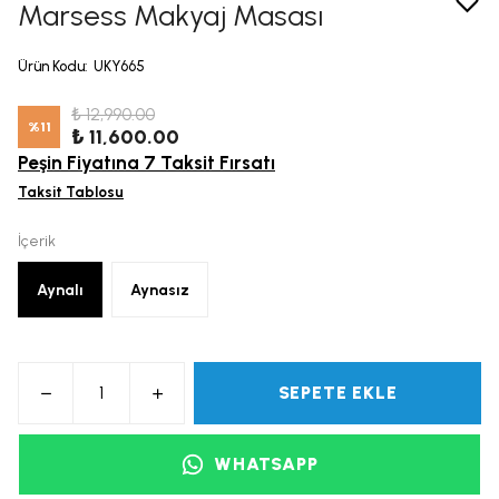
Marsess Makyaj Masası
Ürün Kodu
:
UKY665
₺ 12,990.00
%
11
₺ 11,600.00
Peşin Fiyatına 7 Taksit Fırsatı
Taksit Tablosu
İçerik
Aynalı
Aynasız
SEPETE EKLE
WHATSAPP