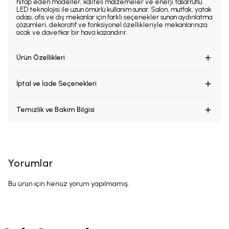
hitap eden modeller, kaliteli malzemeler ve enerji tasarruflu
LED teknolojisi ile uzun ömürlü kullanım sunar. Salon, mutfak, yatak
odası, ofis ve dış mekanlar için farklı seçenekler sunan aydınlatma
çözümleri, dekoratif ve fonksiyonel özellikleriyle mekanlarınıza
sıcak ve davetkar bir hava kazandırır.
Ürün Özellikleri
İptal ve İade Seçenekleri
Temizlik ve Bakım Bilgisi
Yorumlar
Bu ürün için henüz yorum yapılmamış.