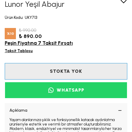
Lunor Yeşil Abajur
Ürün Kodu
:
UKY713
₺ 990.00
%
10
₺ 890.00
Peşin Fiyatına 7 Taksit Fırsatı
Taksit Tablosu
STOKTA YOK
WHATSAPP
Açıklama
Yaşam alanlarınıza şıklık ve fonksiyonellik katacak aydınlatma
ürünleriyle estetik ve verimli bir atmosfer oluşturabilirsiniz.
Modern, klasik, endüstriyel ve minimalist tasarımlarıyla her tarza