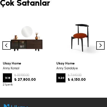
Çok Satanlar
Ukay Home
Ukay Home
Anny Konsol
Anny Sandalye
₺ 33,900.00
₺ 7,640.00
%
18
%
20
₺ 27,800.00
₺ 6,150.00
2 İçerik