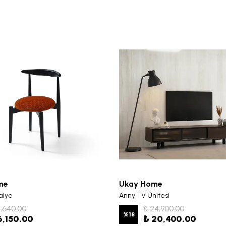
me
Ukay Home
alye
Anny TV Ünitesi
7,640.00
₺ 24,900.00
%
18
6,150.00
₺ 20,400.00