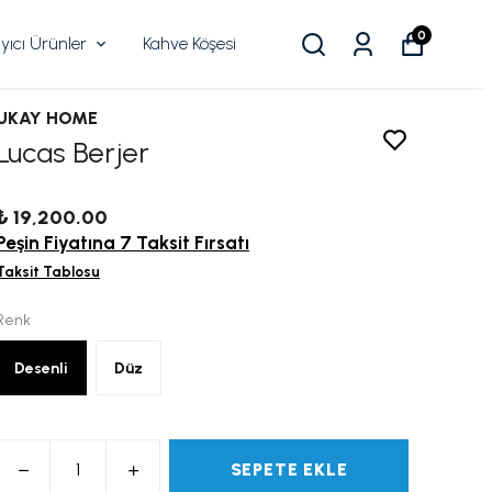
0
ıcı Ürünler
Kahve Köşesi
UKAY HOME
Lucas Berjer
₺ 19,200.00
Peşin Fiyatına 7 Taksit Fırsatı
Taksit Tablosu
Renk
Desenli
Düz
SEPETE EKLE