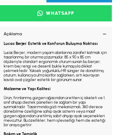
WHATSAPP
Açıklama
Lucas Berjer: Estetik ve Konforun Buluşma Noktası
Lucas Berjer, modern yaşam alanlarına zarafet katmak için
tasarlanmış bir oturma çözümüdür. 85 x 90 x 85 cm
ölçüleriyle standart ergonomik oturum sunan bu berjer,
krem bej rengi ve desenli bukle kumaşıyla dikkat
çekmektedir. Yüksek yoğunluklu HR sünger ile donatılmış
oturum, kullanıcıya ultra konfor sağlarken, sırtı kavrayan
kavisli oval çizgiler estetik bir görünüm sunar.
Malzeme ve Yapı Kalitesi
Ürün, fırınlanmış gürgen ağacından üretilen iç iskeleti ve 1.
sınıf ahşap destek panelleri ile sağlam bir yapı
sunmaktadır. Tasarımında gizli mekanizmalı, 360 derece
dönebilme özelliğine sahip ayak sistemi veya masif
gürgen ağacından üretilmiş sabit ahşap ayak seçenekleri
mevcuttur. Bu özellikler, hem işlevselliği hem de estetiği
bir araya getirir.
Bakım ve Temizlik