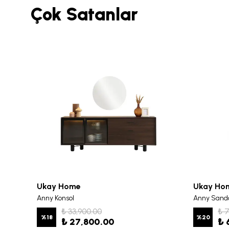
Çok Satanlar
Ukay Home
Ukay Ho
Anny Konsol
Anny Sand
₺ 33,900.00
₺ 
%
18
%
20
₺ 27,800.00
₺ 