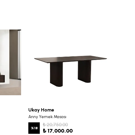
Ukay Home
Ukay 
Anny Yemek Masası
Anny Y
₺ 20,750.00
%
18
%
19
₺ 17,000.00