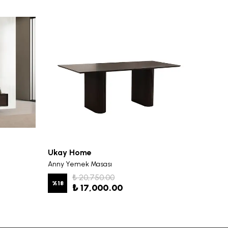
Ukay Home
Ukay 
Anny Yemek Masası
Anny Y
₺ 20,750.00
%
18
%
19
₺ 17,000.00