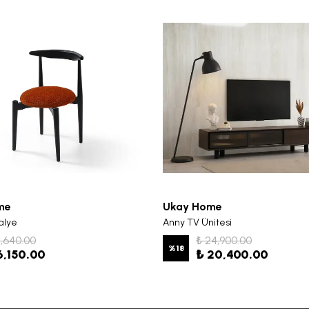
me
Ukay Home
alye
Anny TV Ünitesi
7,640.00
₺ 24,900.00
%
18
6,150.00
₺ 20,400.00