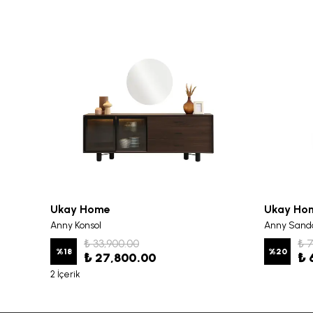
Ukay Home
Ukay Ho
Anny Konsol
Anny Sand
₺ 33,900.00
₺ 
%
18
%
20
₺ 27,800.00
₺ 
2 İçerik