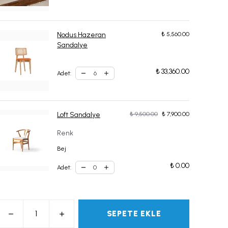
Nodus Hazeran
₺ 5,560.00
Sandalye
₺ 33,360.00
Adet
:
Loft Sandalye
₺ 9,500.00
₺ 7,900.00
Renk
Bej
₺ 0.00
Adet
:
SEPETE EKLE