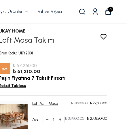
0
ıcı Ürünler
Kahve Köşesi
UKAY HOME
Loft Masa Takımı
Ürün Kodu
:
UKY2031
₺ 67,260.00
%
9
₺ 61,210.00
Peşin Fiyatına 7 Taksit Fırsatı
Taksit Tablosu
Loft Açılır Masa
₺ 33,900.00
₺ 27,850.00
₺ 33,900.00
₺ 27,850.00
Adet
: