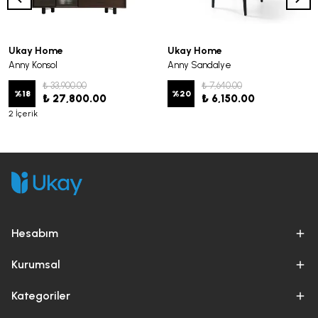
Ukay Home
Ukay Home
Anny Konsol
Anny Sandalye
₺ 33,900.00
₺ 7,640.00
%
18
%
20
₺ 27,800.00
₺ 6,150.00
2 İçerik
Hesabım
Kurumsal
Kategoriler