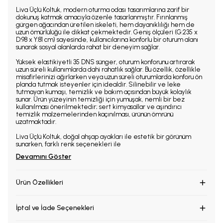
Liva Üçlü Koltuk, modern oturma odası tasarımlarına zarif bir
dokunuş katmak amacıyla özenle tasarlanmıştır. Fırınlanmış
gürgen ağacından üretilen iskeleti, hem dayanıklılığı hem de
uzun ömürlülüğü ile dikkat çekmektedir. Geniş ölçüleri (G:235 x
D:98 x Y:81 cm) sayesinde, kullanıcılarına konforlu bir oturum alanı
sunarak sosyal alanlarda rahat bir deneyim sağlar.
Yüksek elastikiyetli 35 DNS sünger, oturum konforunu artırarak
uzun süreli kullanımlarda dahi rahatlık sağlar. Bu özellik, özellikle
misafirlerinizi ağırlarken veya uzun süreli oturumlarda konforu ön
planda tutmak isteyenler için idealdir. Silinebilir ve leke
tutmayan kumaşı, temizlik ve bakım açısından büyük kolaylık
sunar. Ürün yüzeyinin temizliği için yumuşak, nemli bir bez
kullanılması önerilmektedir; sert kimyasallar ve aşındırıcı
temizlik malzemelerinden kaçınılması, ürünün ömrünü
uzatmaktadır.
Liva Üçlü Koltuk, doğal ahşap ayakları ile estetik bir görünüm
sunarken, farklı renk seçenekleri ile
Devamını Göster
Ürün Özellikleri
İptal ve İade Seçenekleri