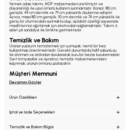
Yemek odası takımı, MDF malzemeden üretilmiştir ve
dayanıklılığı ile uzun ömürlü kullanım sunmaktadır. Konsol, 180 cm
genişlik, 44 cm derinlik ve 79 cm yükseklik ölçülerine sahiptir.
Ayrıca, masa 180 cm genişlik, 90 cm derinlik ve 74 cm yükseklik ile
geniş bir oturma alanı sunmakta olup, açılabilir özelliği sayesinde
misafirlerinizi ağırlamak için ekstra alan sağlamaktadır. Takım, 6
adet şık sandalye ile birlikte gelmektedir.
Temizlik ve Bakım
Ürünün yüzeyini temizlemek için yumuşak, nemli bir bez
kullanılması önerilmektedir. Gerekli durumlarda hafif sabunlu su
ile silinmeli ve ardından durulanarak kuru bir bezle kurulanmalıdır.
Sert kimyasallar ve aşındırıcı temizlik malzemelerinden
kaçınmak, ürünün ömrünü uzatacaktır.
Müşteri Memnuni
Devamını Göster
Ürün Özellikleri
İptal ve İade Seçenekleri
Temizlik ve Bakım Bilgisi