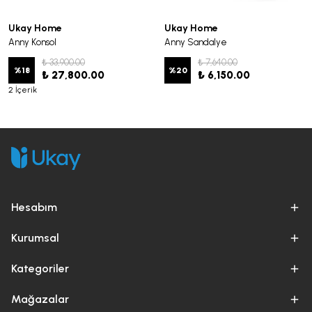
Ukay Home
Ukay Home
Anny Konsol
Anny Sandalye
₺ 33,900.00
₺ 7,640.00
%
18
%
20
₺ 27,800.00
₺ 6,150.00
2 İçerik
Hesabım
Kurumsal
Kategoriler
Mağazalar