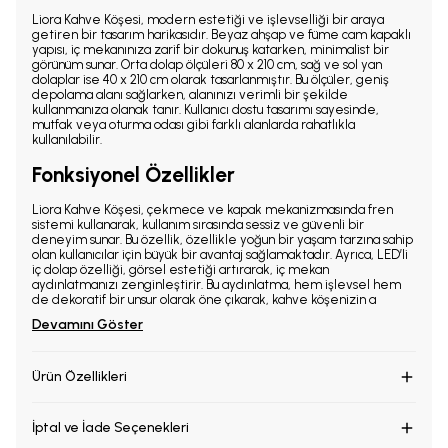
Liora Kahve Köşesi, modern estetiği ve işlevselliği bir araya
getiren bir tasarım harikasıdır. Beyaz ahşap ve füme cam kapaklı
yapısı, iç mekanınıza zarif bir dokunuş katarken, minimalist bir
görünüm sunar. Orta dolap ölçüleri 80 x 210 cm, sağ ve sol yan
dolaplar ise 40 x 210 cm olarak tasarlanmıştır. Bu ölçüler, geniş
depolama alanı sağlarken, alanınızı verimli bir şekilde
kullanmanıza olanak tanır. Kullanıcı dostu tasarımı sayesinde,
mutfak veya oturma odası gibi farklı alanlarda rahatlıkla
kullanılabilir.
Fonksiyonel Özellikler
Liora Kahve Köşesi, çekmece ve kapak mekanizmasında fren
sistemi kullanarak, kullanım sırasında sessiz ve güvenli bir
deneyim sunar. Bu özellik, özellikle yoğun bir yaşam tarzına sahip
olan kullanıcılar için büyük bir avantaj sağlamaktadır. Ayrıca, LED’li
iç dolap özelliği, görsel estetiği artırarak, iç mekan
aydınlatmanızı zenginleştirir. Bu aydınlatma, hem işlevsel hem
de dekoratif bir unsur olarak öne çıkarak, kahve köşenizin a
Devamını Göster
Ürün Özellikleri
İptal ve İade Seçenekleri