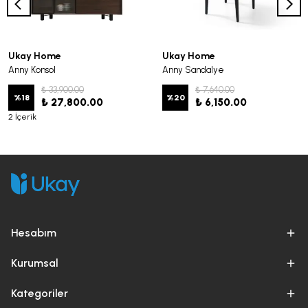
Ukay Home
Ukay Home
Anny Konsol
Anny Sandalye
₺ 33,900.00
₺ 7,640.00
%
18
%
20
₺ 27,800.00
₺ 6,150.00
2 İçerik
Hesabım
Kurumsal
Kategoriler