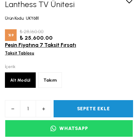
Lanthess TV Ünitesi
Ürün Kodu
:
UKY681
₺ 28,160.00
%
9
₺ 25,600.00
Peşin Fiyatına 7 Taksit Fırsatı
Taksit Tablosu
İçerik
Alt Modül
Takım
SEPETE EKLE
WHATSAPP