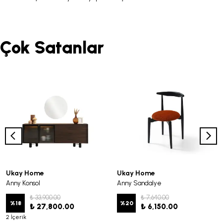
Çok Satanlar
Ukay Home
Ukay Home
Anny Konsol
Anny Sandalye
₺ 33,900.00
₺ 7,640.00
%
18
%
20
₺ 27,800.00
₺ 6,150.00
2 İçerik