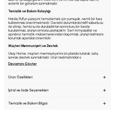
estetik bir görünüm sunmaktadır.
Temizlik ve Bakım Kolaylığı
Harde Puf’un yüzeyini temizlemek için yumuşak, nemli bir bez
kullanılması önerilmektedir. Gerekli durumlarda hafif sabunlu su
ile silinip, temiz su ile duruladıktan sonra kuru bir bezle
kurulanması, ürünün ömrünü uzatacaktır. Sert kimyasallar ve
aşındırıcı temizlik malzemelerinden kaçınmak, ürünün kalitesini
korumak açısından önemlidir.
Müşteri Memnuniyeti ve Destek
Ukay Home, müşteri memnuniyetini ön planda tutarak, satış
sonrası destek sunmaktadır. Ürün teslimatından s
Devamını Göster
Ürün Özellikleri
İptal ve İade Seçenekleri
Temizlik ve Bakım Bilgisi