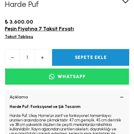
Harde Puf
₺ 3,600.00
Peşin Fiyatına 7 Taksit Fırsatı
Taksit Tablosu
SEPETE EKLE
WHATSAPP
Açıklama
Harde Puf: Fonksiyonel ve Şık Tasarım
Harde Puf, Ukay Home’un zarif ve fonksiyonel tamamlayıcı
ürünleri arasında öne çıkmaktadır. 47 cm genişlik, 45 cm derinlik
ve 38 cm yükseklik ölçüleri ile çeşitli mekanlarda rahatlıkla
kullanılabilir. Kayın ağacından üretilen iskeleti, dayanıklılığı ve
uzun ömürlülüğü garanti ederken, keten kumaş kaplaması ile