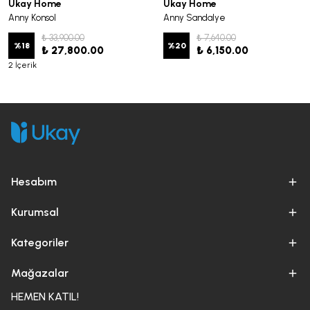
Ukay Home
Ukay Home
Anny Konsol
Anny Sandalye
₺ 33,900.00
₺ 7,640.00
%
18
%
20
₺ 27,800.00
₺ 6,150.00
2 İçerik
Hesabım
Kurumsal
Kategoriler
Mağazalar
HEMEN KATIL!