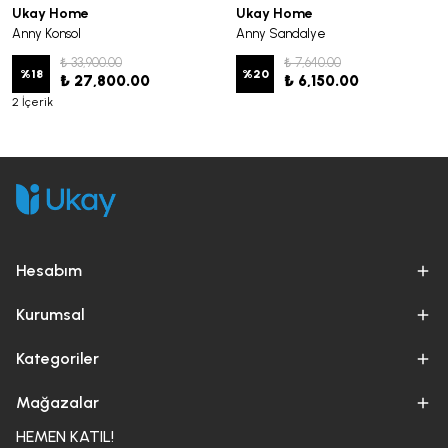
Ukay Home
Ukay Home
Anny Konsol
Anny Sandalye
₺ 33,900.00
₺ 7,640.00
%
18
%
20
₺ 27,800.00
₺ 6,150.00
2 İçerik
Hesabım
Kurumsal
Kategoriler
Mağazalar
HEMEN KATIL!