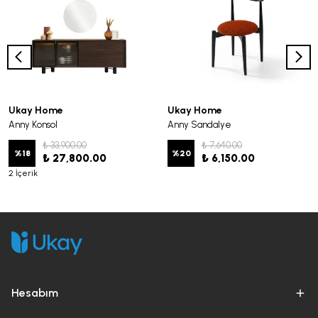
Ukay Home
Ukay Home
Anny Konsol
Anny Sandalye
₺ 33,900.00
₺ 7,640.00
%
18
%
20
₺ 27,800.00
₺ 6,150.00
2 İçerik
Hesabım