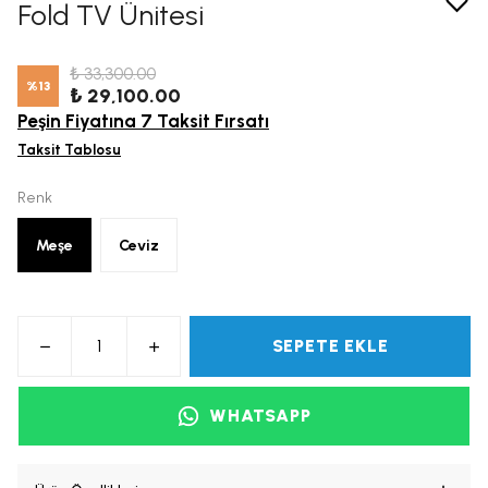
Fold TV Ünitesi
₺ 33,300.00
%
13
₺ 29,100.00
Peşin Fiyatına 7 Taksit Fırsatı
Taksit Tablosu
Renk
Meşe
Ceviz
SEPETE EKLE
WHATSAPP