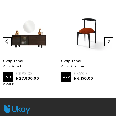
Ukay Home
Ukay Home
Anny Konsol
Anny Sandalye
₺ 33,900.00
₺ 7,640.00
%
18
%
20
₺ 27,800.00
₺ 6,150.00
2 İçerik