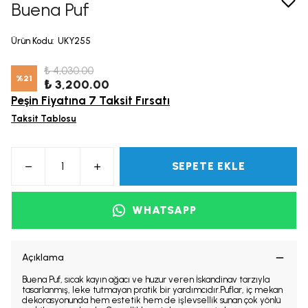
Buena Puf
Ürün Kodu
:
UKY255
₺ 4,030.00
%
21
₺ 3,200.00
Peşin Fiyatına 7 Taksit Fırsatı
Taksit Tablosu
SEPETE EKLE
WHATSAPP
Açıklama
Buena Puf, sıcak kayın ağacı ve huzur veren İskandinav tarzıyla
tasarlanmış, leke tutmayan pratik bir yardımcıdır.Puflar, iç mekan
dekorasyonunda hem estetik hem de işlevsellik sunan çok yönlü