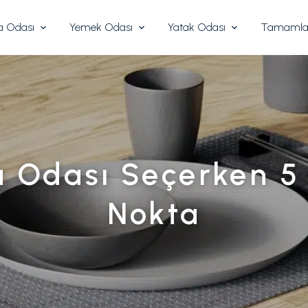
 Odası
Yemek Odası
Yatak Odası
Tamamlay
 Odası Seçerken 5
Nokta