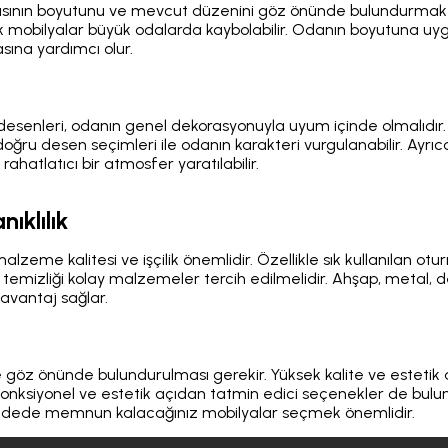
sının boyutunu ve mevcut düzenini göz önünde bulundurmak ö
ük mobilyalar büyük odalarda kaybolabilir. Odanın boyutuna u
sına yardımcı olur.
 desenleri, odanın genel dekorasyonuyla uyum içinde olmalıdı
oğru desen seçimleri ile odanın karakteri vurgulanabilir. Ayrıca, 
rahatlatıcı bir atmosfer yaratılabilir.
ıklılık
alzeme kalitesi ve işçilik önemlidir. Özellikle sık kullanılan ot
mizliği kolay malzemeler tercih edilmelidir. Ahşap, metal, de
 avantaj sağlar.
 göz önünde bulundurulması gerekir. Yüksek kalite ve estetik
 fonksiyonel ve estetik açıdan tatmin edici seçenekler de bulu
 vadede memnun kalacağınız mobilyalar seçmek önemlidir.