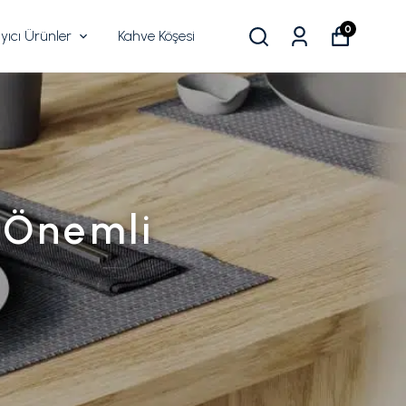
0
ıcı Ürünler
Kahve Köşesi
 Önemli