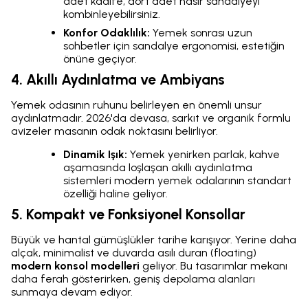
adet kadife, dört adet hasır sandalyeyi
kombinleyebilirsiniz.
Konfor Odaklılık:
Yemek sonrası uzun
sohbetler için sandalye ergonomisi, estetiğin
önüne geçiyor.
4. Akıllı Aydınlatma ve Ambiyans
Yemek odasının ruhunu belirleyen en önemli unsur
aydınlatmadır. 2026'da devasa, sarkıt ve organik formlu
avizeler masanın odak noktasını belirliyor.
Dinamik Işık:
Yemek yenirken parlak, kahve
aşamasında loşlaşan akıllı aydınlatma
sistemleri modern yemek odalarının standart
özelliği haline geliyor.
5. Kompakt ve Fonksiyonel Konsollar
Büyük ve hantal gümüşlükler tarihe karışıyor. Yerine daha
alçak, minimalist ve duvarda asılı duran (floating)
modern konsol modelleri
geliyor. Bu tasarımlar mekanı
daha ferah gösterirken, geniş depolama alanları
sunmaya devam ediyor.