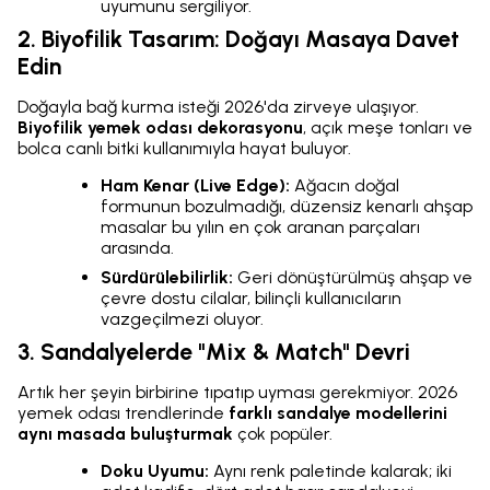
uyumunu sergiliyor.
2. Biyofilik Tasarım: Doğayı Masaya Davet
Edin
Doğayla bağ kurma isteği 2026'da zirveye ulaşıyor.
Biyofilik yemek odası dekorasyonu
, açık meşe tonları ve
bolca canlı bitki kullanımıyla hayat buluyor.
Ham Kenar (Live Edge):
Ağacın doğal
formunun bozulmadığı, düzensiz kenarlı ahşap
masalar bu yılın en çok aranan parçaları
arasında.
Sürdürülebilirlik:
Geri dönüştürülmüş ahşap ve
çevre dostu cilalar, bilinçli kullanıcıların
vazgeçilmezi oluyor.
3. Sandalyelerde "Mix & Match" Devri
Artık her şeyin birbirine tıpatıp uyması gerekmiyor. 2026
yemek odası trendlerinde
farklı sandalye modellerini
aynı masada buluşturmak
çok popüler.
Doku Uyumu:
Aynı renk paletinde kalarak; iki